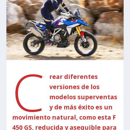
C
rear diferentes
versiones de los
modelos superventas
y de más éxito es un
movimiento natural, como esta F
450 GS, reducida y asequible para