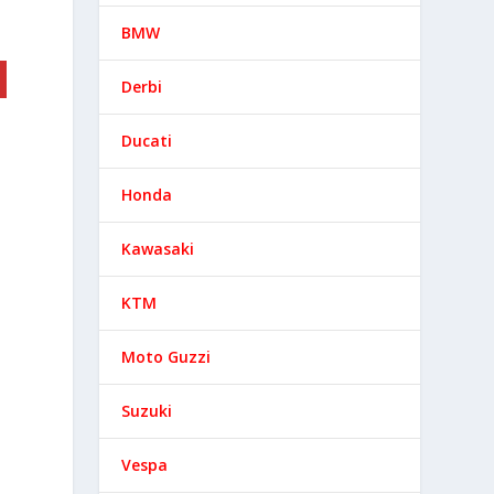
BMW
Derbi
Ducati
Honda
Kawasaki
KTM
Moto Guzzi
Suzuki
Vespa