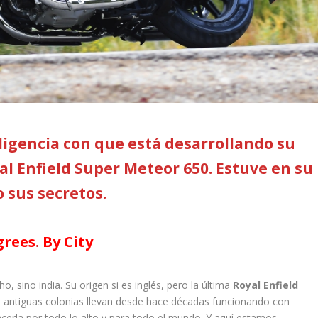
eligencia con que está desarrollando su
l Enfield Super Meteor 650. Estuve en su
 sus secretos.
grees
.
By City
, sino india. Su origen si es inglés, pero la última
Royal Enfield
sus antiguas colonias llevan desde hace décadas funcionando con
acerla por todo lo alto y para todo el mundo. Y aquí estamos.