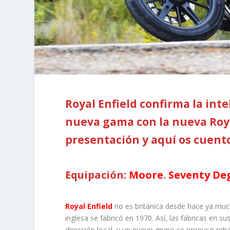
Royal Enfield confirma la int
nueva gama con la nueva Roya
presentación y aquí os cuento
Equipación:
Moore
.
Seventy De
Royal Enfield
no es británica desde hace ya mucho
inglesa se fabricó en 1970. Así, las fábricas en 
dirección local, y un nuevo grupo se propuso reh