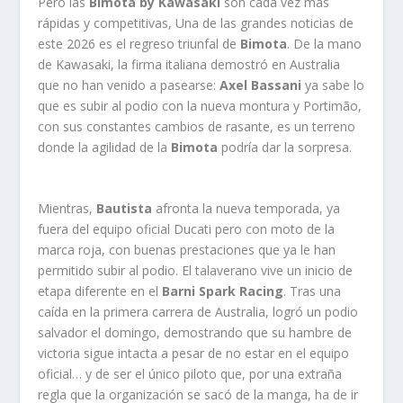
Pero las
Bimota by Kawasaki
son cada vez más
rápidas y competitivas, Una de las grandes noticias de
este 2026 es el regreso triunfal de
Bimota
. De la mano
de Kawasaki, la firma italiana demostró en Australia
que no han venido a pasearse:
Axel Bassani
ya sabe lo
que es subir al podio con la nueva montura y Portimão,
con sus constantes cambios de rasante, es un terreno
donde la agilidad de la
Bimota
podría dar la sorpresa.
Mientras,
Bautista
afronta la nueva temporada, ya
fuera del equipo oficial Ducati pero con moto de la
marca roja, con buenas prestaciones que ya le han
permitido subir al podio. El talaverano vive un inicio de
etapa diferente en el
Barni Spark Racing
. Tras una
caída en la primera carrera de Australia, logró un podio
salvador el domingo, demostrando que su hambre de
victoria sigue intacta a pesar de no estar en el equipo
oficial… y de ser el único piloto que, por una extraña
regla que la organización se sacó de la manga, ha de ir