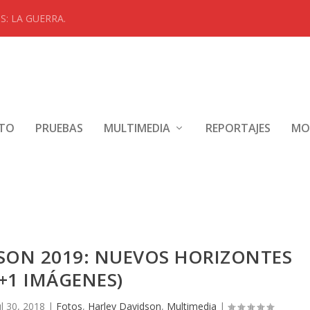
: LA GUERRA.
NTO
PRUEBAS
MULTIMEDIA
REPORTAJES
MO
SON 2019: NUEVOS HORIZONTES
2+1 IMÁGENES)
ul 30, 2018
|
Fotos
,
Harley Davidson
,
Multimedia
|