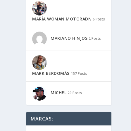
MARÍA WOMAN MOTORADN
6 Posts
ÓXIMO
N AMERICA
QUÍ TE LO
MARIANO HINJOS
2 Posts
STRAMOS
MARK BERDOMÁS
157 Posts
hay que
gente,
MICHEL
20 Posts
MARCAS: