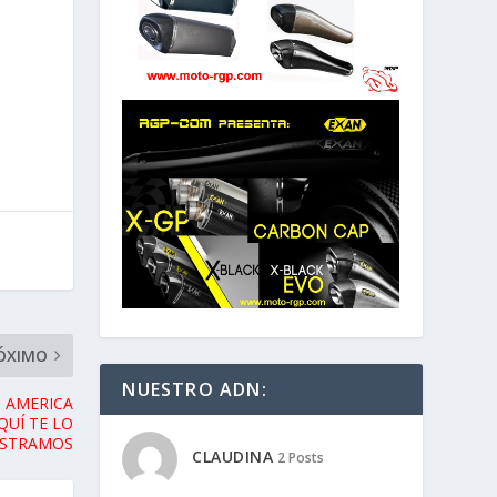
NUESTRO ADN:
CLAUDINA
2 Posts