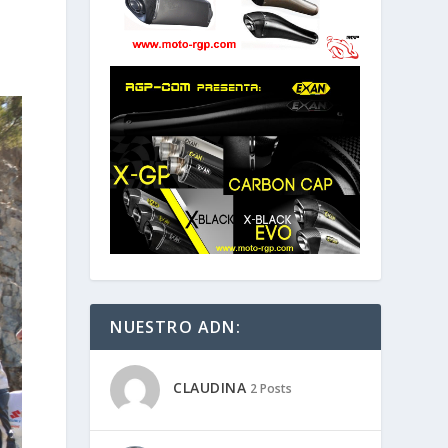
NUESTRO ADN:
CLAUDINA
2 Posts