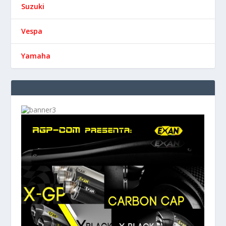
Suzuki
Vespa
Yamaha