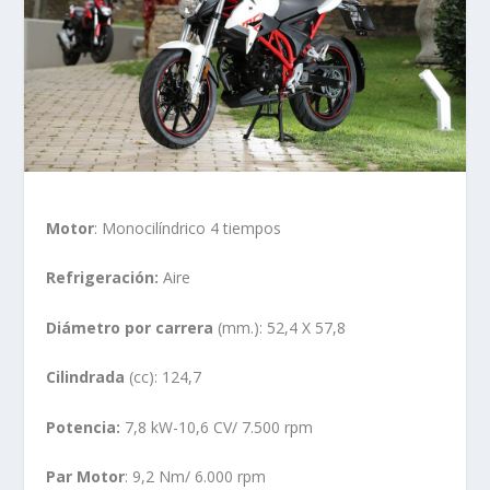
Motor
: Monocilíndrico 4 tiempos
Refrigeración:
Aire
Diámetro por carrera
(mm.): 52,4 X 57,8
Cilindrada
(cc): 124,7
Potencia:
7,8 kW-10,6 CV/ 7.500 rpm
Par Motor
: 9,2 Nm/ 6.000 rpm