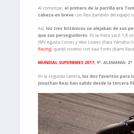
Al comenzar,
el primero de la parrilla era To
cabeza en breve
con Rea (también del equipo of
Así,
los tres británicos se alejaban de sus 
que sus perseguidores
. En la meta sacó 1,8 s
(MV Agusta Corse) y Alex Lowes (Pata Yamaha Off
Racing
) quedó noveno con Xavi Forés (Barni Raci
MUNDIAL SUPERBIKES 2017
, 9ª. ALEMANIA: 2
En la segunda carrera
, los dos favoritos para 
Jonathan Rea) han salido desde la tercera fi