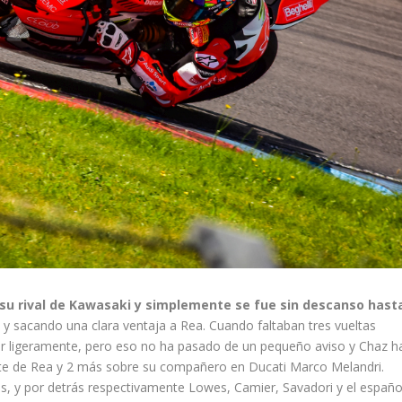
 su rival de Kawasaki y simplemente se fue sin descanso hast
o
y sacando una clara ventaja a Rea. Cuando faltaban tres vueltas
er ligeramente, pero eso no ha pasado de un pequeño aviso y Chaz h
nte de Rea y 2 más sobre su compañero en Ducati Marco Melandri.
es, y por detrás respectivamente Lowes, Camier, Savadori y el españo