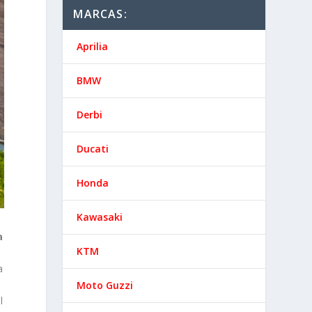
MARCAS:
Aprilia
BMW
Derbi
Ducati
Honda
Kawasaki
a
KTM
a
Moto Guzzi
l