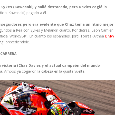
m Sykes (Kawasaki) y salió destacado, pero Davies cogió la
icial Kawasaki) pegado a él.
perseguidores pero era evidente que Chaz tenía un ritmo mejor
egundos a Rea con Sykes y Melandri cuarto. Por detrás, León Camier
icial WorldSBK). En cuanto los españoles, Jordi Torres (Althea
BMW
ng) precediéndole.
ª CARRERA
la victoria (Chaz Davies y el actual campeón del mundo
la
. Ambos ya cogieron la cabeza en la quinta vuelta.