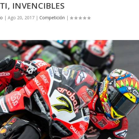
I, INVENCIBLES
go
|
Ago 20, 2017
|
Competición
|