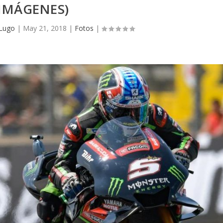
IMÁGENES)
 Lugo
|
May 21, 2018
|
Fotos
|