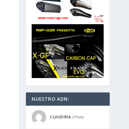
NUESTRO ADN:
CLAUDINA
2 Posts