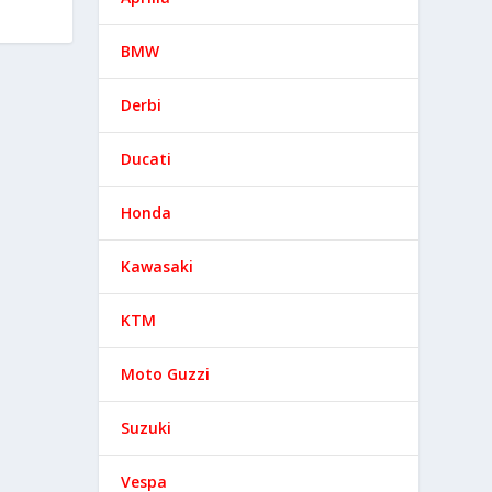
BMW
ÓXIMO
Derbi
 NUEVA PCX
Ducati
Honda
Kawasaki
hay que
KTM
gente,
Moto Guzzi
Suzuki
Vespa