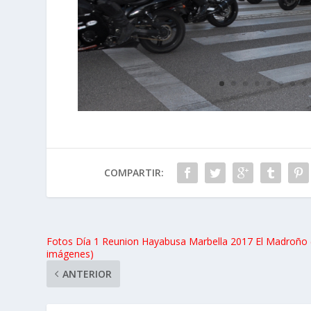
COMPARTIR:
Fotos Día 1 Reunion Hayabusa Marbella 2017 El Madroño 
imágenes)
ANTERIOR