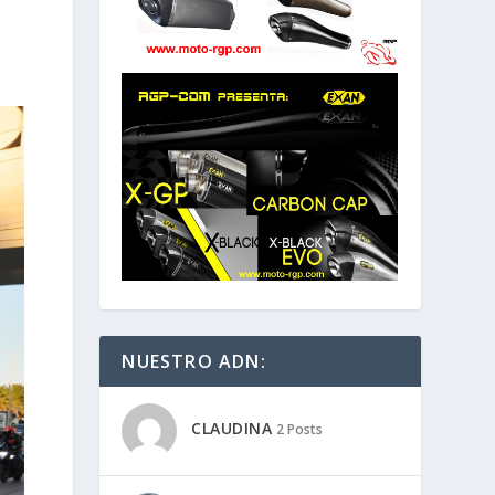
NUESTRO ADN:
CLAUDINA
2 Posts