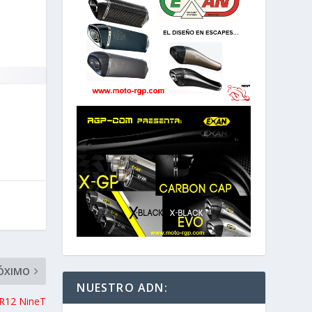
ÓXIMO
NUESTRO ADN:
R12 NineT