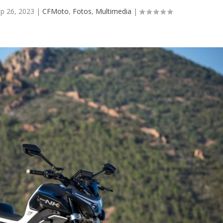
p 26, 2023
|
CFMoto
,
Fotos
,
Multimedia
|