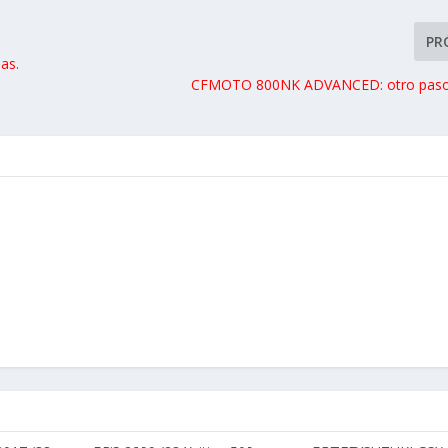
PR
as.
CFMOTO 800NK ADVANCED: otro paso 