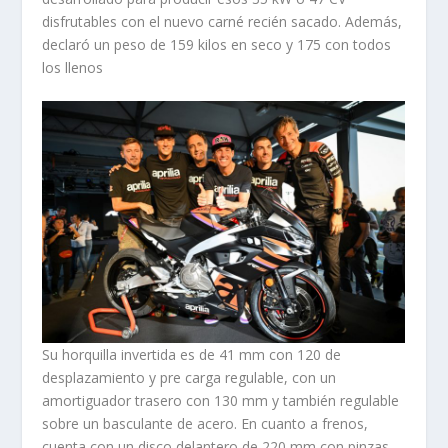
disfrutables con el nuevo carné recién sacado. Además,
declaró un peso de 159 kilos en seco y 175 con todos
los llenos
Su horquilla invertida es de 41 mm con 120 de
desplazamiento y pre carga regulable, con un
amortiguador trasero con 130 mm y también regulable
sobre un basculante de acero. En cuanto a frenos,
cuenta con un disco delantero de 220 mm con pinzas