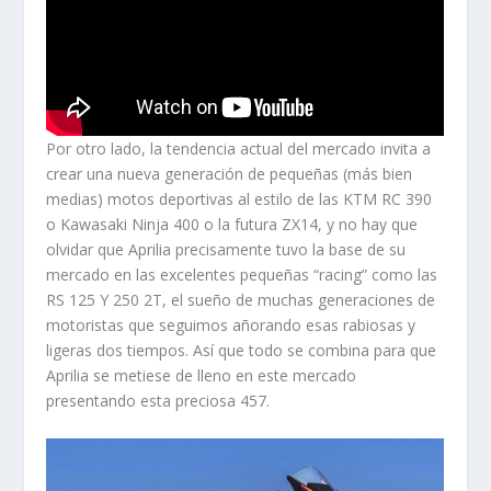
Por otro lado, la tendencia actual del mercado invita a
crear una nueva generación de pequeñas (más bien
medias) motos deportivas al estilo de las KTM RC 390
o Kawasaki Ninja 400 o la futura ZX14, y no hay que
olvidar que Aprilia precisamente tuvo la base de su
mercado en las excelentes pequeñas “racing” como las
RS 125 Y 250 2T, el sueño de muchas generaciones de
motoristas que seguimos añorando esas rabiosas y
ligeras dos tiempos. Así que todo se combina para que
Aprilia se metiese de lleno en este mercado
presentando esta preciosa 457.