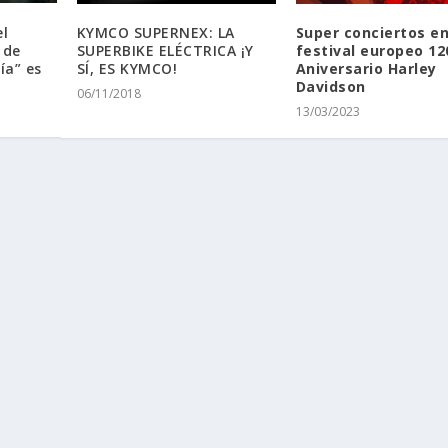
el
KYMCO SUPERNEX: LA
Super conciertos en
 de
SUPERBIKE ELÉCTRICA ¡Y
festival europeo 12
ía” es
SÍ, ES KYMCO!
Aniversario Harley
Davidson
06/11/2018
13/03/2023