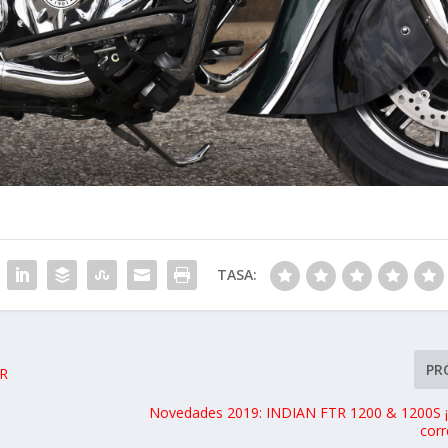
TASA:
PR
+R
Novedades 2019: INDIAN FTR 1200 & 1200S ¡
cor