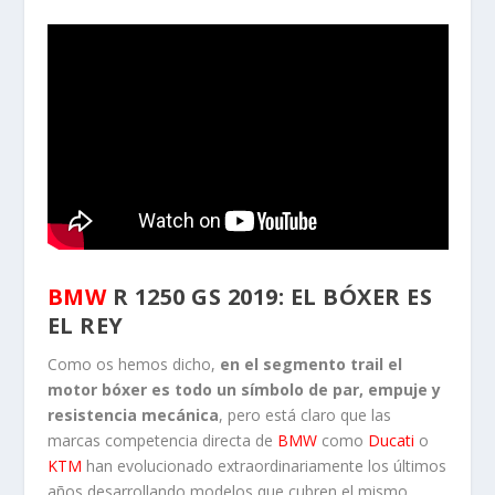
BMW
R 1250 GS 2019: EL BÓXER ES
EL REY
Como os hemos dicho,
en el segmento trail el
motor bóxer es todo un símbolo de par, empuje y
resistencia mecánica
, pero está claro que las
marcas competencia directa de
BMW
como
Ducati
o
KTM
han evolucionado extraordinariamente los últimos
años desarrollando modelos que cubren el mismo