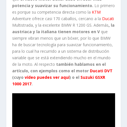
potencia y suavizar su funcionamiento.
Lo primero
es porque su competencia directa como la
KTM
Adventure ofrece casi 170 caballos, cercano a la
Ducati
Multistrada, y la excelente BMW R 1200 GS. Además
, la
austriaca y la italiana tienen motores en V
que
siempre vibran menos que un bóxer, por lo que BMW
ha de buscar tecnología para suavizar funcionamiento,
para lo cual ha recurrido a un sistema de distribución
variable que se está extendiendo mucho en el mundo
de la moto. Al respecto
también hablamos en el
artículo, con ejemplos como el motor
Ducati DVT
(cuyo
vídeo puedes ver aquí
) o el
Suzuki GSXR
1000 2017
.