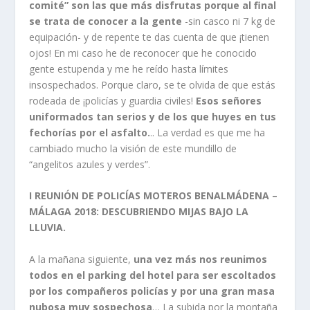
comité” son las que más disfrutas porque al final
se trata de conocer a la gente
-sin casco ni 7 kg de
equipación- y de repente te das cuenta de que ¡tienen
ojos! En mi caso he de reconocer que he conocido
gente estupenda y me he reído hasta límites
insospechados. Porque claro, se te olvida de que estás
rodeada de ¡policías y guardia civiles!
Esos señores
uniformados tan serios y de los que huyes en tus
fechorías por el asfalto.
.. La verdad es que me ha
cambiado mucho la visión de este mundillo de
“angelitos azules y verdes”.
I REUNIÓN DE POLICÍAS MOTEROS BENALMÁDENA –
MÁLAGA 2018: DESCUBRIENDO MIJAS BAJO LA
LLUVIA.
A la mañana siguiente,
una vez más nos reunimos
todos en el parking del hotel para ser escoltados
por los compañeros policías y por una gran masa
nubosa muy sospechosa
… La subida por la montaña