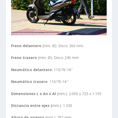
Freno delantero
(mm. Ø): Disco 260 mm.
Freno trasero
(mm. Ø): Disco 240 mm.
Neumático delantero
: 110/70-16″
Neumático trasero
: 110/70-16″
Dimensiones L x An x Al
(mm.): 2.000 x 725 x 1.195
Distancia entre ejes (
mm.): 1.330
Altura de asiento
(mm.): 792 mm.