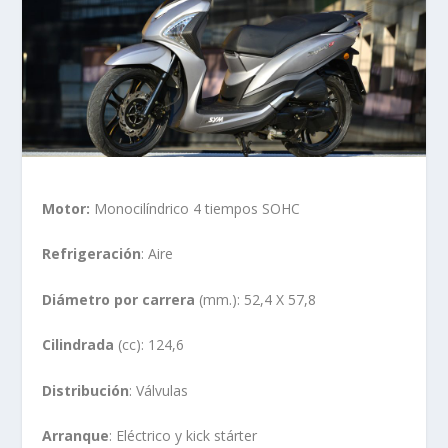
Motor:
Monocilíndrico 4 tiempos SOHC
Refrigeración
: Aire
Diámetro por carrera
(mm.): 52,4 X 57,8
Cilindrada
(cc): 124,6
Distribución
: Válvulas
Arranque
: Eléctrico y kick stárter