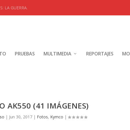
: LA GUERRA.
NTO
PRUEBAS
MULTIMEDIA
REPORTAJES
MO
 AK550 (41 IMÁGENES)
nso
|
Jun 30, 2017
|
Fotos
,
Kymco
|