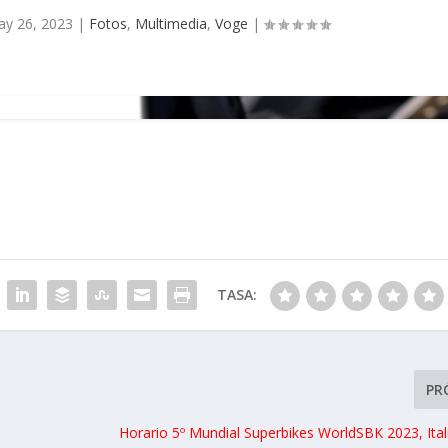
y 26, 2023
|
Fotos
,
Multimedia
,
Voge
|
TASA:
PR
Horario 5º Mundial Superbikes WorldSBK 2023, Itali