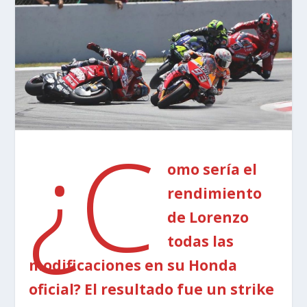
¿C
omo sería el
rendimiento
de Lorenzo
todas las
modificaciones en su Honda
oficial? El resultado fue un strike