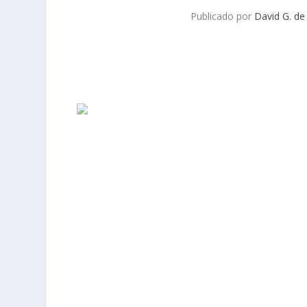
Publicado por
David G. de
COMPARTIR:
Fotos ruta Suzuki Strom 1000 2018 MotorADN (16 imágen
ANTERIOR