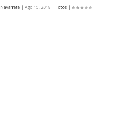
 Navarrete
|
Ago 15, 2018
|
Fotos
|
TASA:
PR
es)
GP DE VELOCIDAD LA BAÑEZA 2018: ¡VEN A LAS
AU