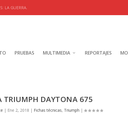
: LA GUERRA.
NTO
PRUEBAS
MULTIMEDIA
REPORTAJES
MO
A TRIUMPH DAYTONA 675
te
|
Ene 2, 2018
|
Fichas técnicas
,
Triumph
|