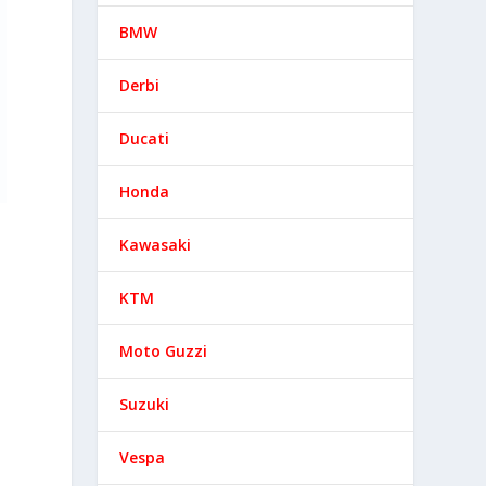
BMW
Derbi
Ducati
Honda
Kawasaki
KTM
Moto Guzzi
Suzuki
Vespa