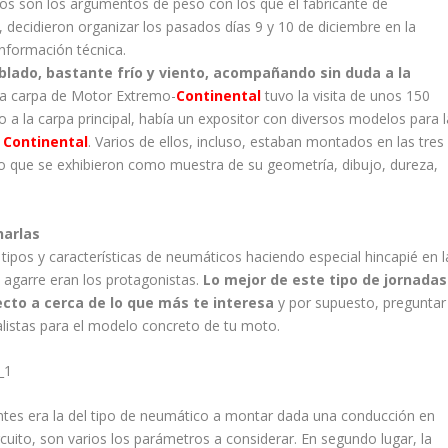
tos son los argumentos de peso con los que el fabricante de
decidieron organizar los pasados días 9 y 10 de diciembre en la
nformación técnica.
lado, bastante frío y viento, acompañando sin duda a la
la carpa de Motor Extremo-
Continental
tuvo la visita de unos 150
 a la carpa principal, había un expositor con diversos modelos para l
s
Continental
. Varios de ellos, incluso, estaban montados en las tres
 que se exhibieron como muestra de su geometría, dibujo, dureza,
arlas
tipos y características de neumáticos haciendo especial hincapié en l
 agarre eran los protagonistas.
Lo mejor de este tipo de jornadas
ecto a cerca de lo que más te interesa
y por supuesto, preguntar
listas para el modelo concreto de tu moto.
entes era la del tipo de neumático a montar dada una conducción en
rcuito, son varios los parámetros a considerar. En segundo lugar, la