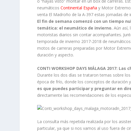
o “hayas visto” montar en un box de carreras. Es
neumáticos
Continental España
y Motor Extremo, 
venta El Madroño de la A-397 estas jornadas de i
El fin de semana comenzó con un tiempo nub
temática: el neumático de invierno.
Aún así, 
motoristas diarios sin contar acompañantes. Junto
temporada de invierno 2017-2018 de neumático
motos de carreras preparadas por Motor Extremo
duración y aspecto.
CONTI WORKSHOP DAYS MÁLAGA 2017: Las ch
Durante los dos días se trataron temas sobre los 
época de frío, donde los conceptos de duración y
es que puedes participar y preguntar en dir
directamente las recomendaciones de los especia
La consulta más repetida realizada por los asist
particular, ya que si nos vamos al uso fuera de ci