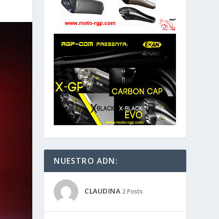
NUESTRO ADN:
CLAUDINA
2 Posts