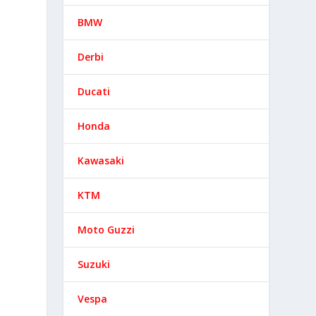
BMW
Derbi
Ducati
Honda
Kawasaki
KTM
Moto Guzzi
Suzuki
Vespa