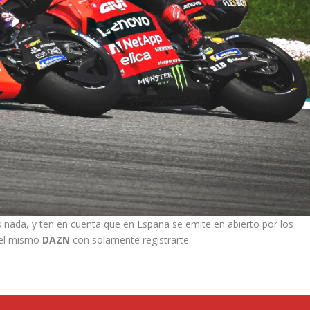
as nada, y ten en cuenta que en España se emite en abierto por los
n el mismo
DAZN
con solamente registrarte.