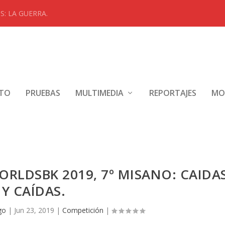
: LA GUERRA.
NTO
PRUEBAS
MULTIMEDIA
REPORTAJES
MO
RLDSBK 2019, 7º MISANO: CAIDA
Y CAÍDAS.
go
|
Jun 23, 2019
|
Competición
|