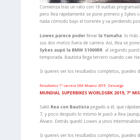
Comienza tras un rato con 18 vueltas programadas
pero Rea rápidamente se pone primero y Sykes c
nada cómodo bajo el torrente y va perdiendo pos
Lowes parece poder
llevar
la Yamaha
lo más a
sus dos motos fuera de carrera. Así, Rea se pon
Sykes aupó la BMW
S1000RR
al segundo puesto,
temporada. Bautista llega tercero cuando cae Has
Si quieres ver los resultados completos, puedes 
Resultados 1ª carrera SBK Misano 2019
Descarga
MUNDIAL SUPERBIKES WORLDSBK 2019, 7º MIS
Salió
Rea con Bautista
pegado a él, que rápidam
7, y poco después lo mismo le pasó a Rea (aunque 
Álvaro. Detrás quedó Lowes a unos interminables 
Si quieres ver los resultados completos, puedes 