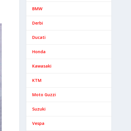
BMW
Derbi
Ducati
Honda
Kawasaki
KTM
Moto Guzzi
Suzuki
Vespa