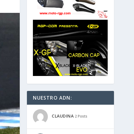
NUESTRO ADN:
CLAUDINA
2 Posts