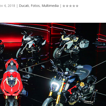
v 4, 2018
|
Ducati
,
Fotos
,
Multimedia
|