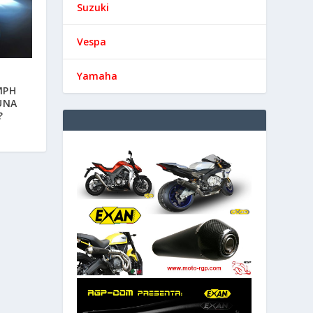
Suzuki
Vespa
Yamaha
MPH
UNA
?