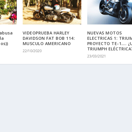
yabusa
VIDEOPRUEBA HARLEY
NUEVAS MOTOS
da
DAVIDSON FAT BOB 114:
ELECTRICAS 1: TRIU
os))
MUSCULO AMERICANO
PROYECTO TE-1…. ¿
TRIUMPH ELÉCTRICA
22/10/2020
23/03/2021