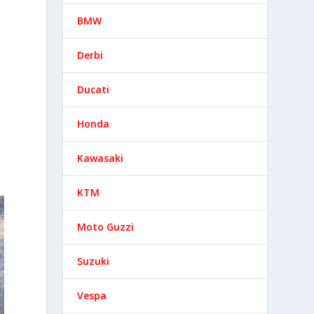
BMW
Derbi
Ducati
Honda
Kawasaki
KTM
Moto Guzzi
Suzuki
Vespa