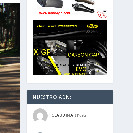
NUESTRO ADN:
CLAUDINA
2 Posts