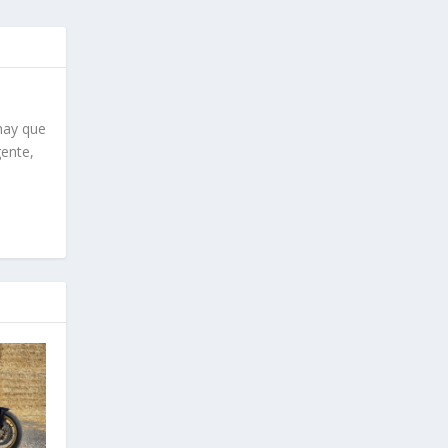
hay que
gente,