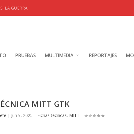
: LA GUERRA.
NTO
PRUEBAS
MULTIMEDIA
REPORTAJES
MO
TÉCNICA MITT GTK
rete
|
Jun 9, 2025
|
Fichas técnicas
,
MITT
|