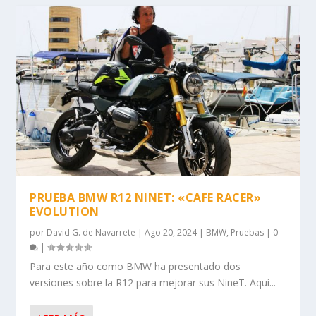
PRUEBA BMW R12 NINET: «CAFE RACER»
EVOLUTION
por
David G. de Navarrete
|
Ago 20, 2024
|
BMW
,
Pruebas
|
0
|
Para este año como BMW ha presentado dos
versiones sobre la R12 para mejorar sus NineT. Aquí...