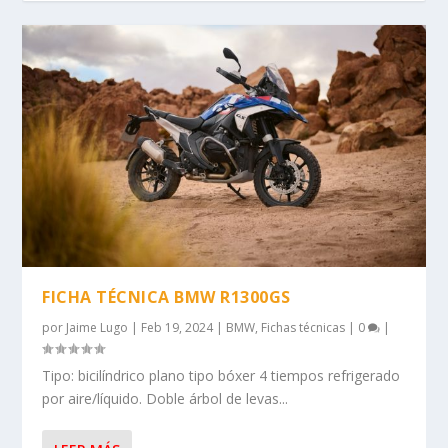
FICHA TÉCNICA BMW R1300GS
por
Jaime Lugo
|
Feb 19, 2024
|
BMW
,
Fichas técnicas
|
0
|
Tipo: bicilíndrico plano tipo bóxer 4 tiempos refrigerado
por aire/líquido. Doble árbol de levas...