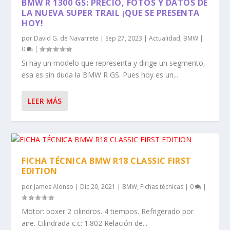
BMW R 1300 GS: PRECIO, FOTOS Y DATOS DE
LA NUEVA SUPER TRAIL ¡QUE SE PRESENTA
HOY!
por
David G. de Navarrete
|
Sep 27, 2023
|
Actualidad
,
BMW
|
0
|
Si hay un modelo que representa y dirige un segmento,
esa es sin duda la BMW R GS. Pues hoy es un...
LEER MÁS
FICHA TÉCNICA BMW R18 CLASSIC FIRST
EDITION
por
James Alonso
|
Dic 20, 2021
|
BMW
,
Fichas técnicas
|
0
|
Motor: boxer 2 cilindros. 4 tiempos. Refrigerado por
aire. Cilindrada c.c: 1.802 Relación de...