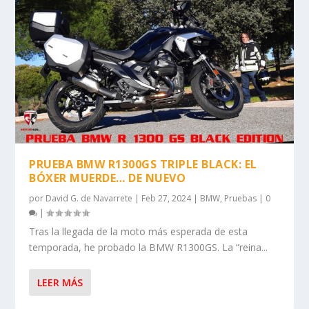
PRUEBA BMW R1300GS TRIPLE BLACK: EL
BÓXER MUERDE… DE NUEVO
por
David G. de Navarrete
|
Feb 27, 2024
|
BMW
,
Pruebas
|
0
|
Tras la llegada de la moto más esperada de esta
temporada, he probado la BMW R1300GS. La “reina...
LEER MÁS