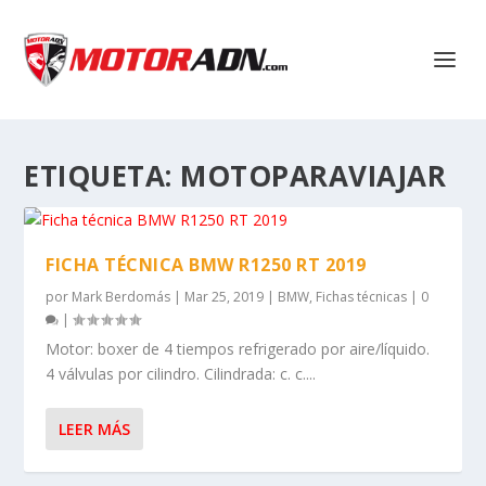
ETIQUETA:
MOTOPARAVIAJAR
FICHA TÉCNICA BMW R1250 RT 2019
por
Mark Berdomás
|
Mar 25, 2019
|
BMW
,
Fichas técnicas
|
0
|
Motor: boxer de 4 tiempos refrigerado por aire/líquido.
4 válvulas por cilindro. Cilindrada: c. c....
LEER MÁS