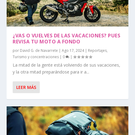
¿VAS O VUELVES DE LAS VACACIONES? PUES
REVISA TU MOTO A FONDO
por
David G. de Navarrete
|
Ago 17, 2024
|
Reportajes
,
Turismo y concentraciones
|
0
|
La mitad de la gente está volviendo de sus vacaciones,
y la otra mitad preparándose para ir a...
LEER MÁS