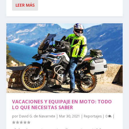
LEER MÁS
VACACIONES Y EQUIPAJE EN MOTO: TODO
LO QUE NECESITAS SABER
por
David G. de Navarrete
|
Mar 30, 2021
|
Reportajes
|
0
|