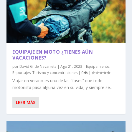
EQUIPAJE EN MOTO ¿TIENES AÚN
VACACIONES?
por
David G. de Navarrete
|
Ago 21, 2023
|
Equipamiento
,
Reportajes
,
Turismo y concentraciones
|
0
|
Viajar en verano es una de las “fases” que todo
motorista pasa alguna vez en su vida, y siempre se...
LEER MÁS