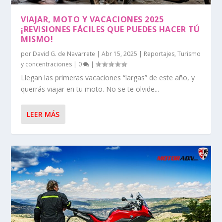
VIAJAR, MOTO Y VACACIONES 2025
¡REVISIONES FÁCILES QUE PUEDES HACER TÚ
MISMO!
por
David G. de Navarrete
|
Abr 15, 2025
|
Reportajes
,
Turismo
y concentraciones
|
0
|
Llegan las primeras vacaciones “largas” de este año, y
querrás viajar en tu moto. No se te olvide...
LEER MÁS