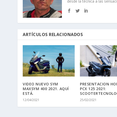
ANTERIOR
SOBRE EL AUTOR
David G. de Navarrete
Probando y escribiendo sob
dar un paso adelante para se
desde la técnica a las sensac
ARTÍCULOS RELACIONADOS