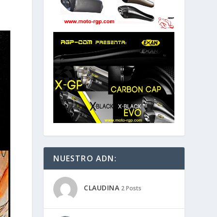
NUESTRO ADN:
CLAUDINA
2 Posts