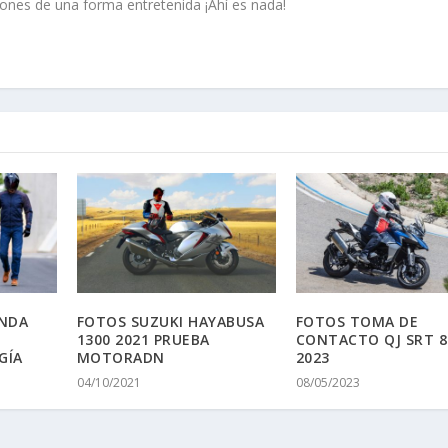
EL P
re motos y motor hace mucho, mucho tiempo. Ahora en MotorADN, 
guir probando lo mejor del mundo del motor, y hacérselo llegar a la 
iones de una forma entretenida ¡Ahí es nada!