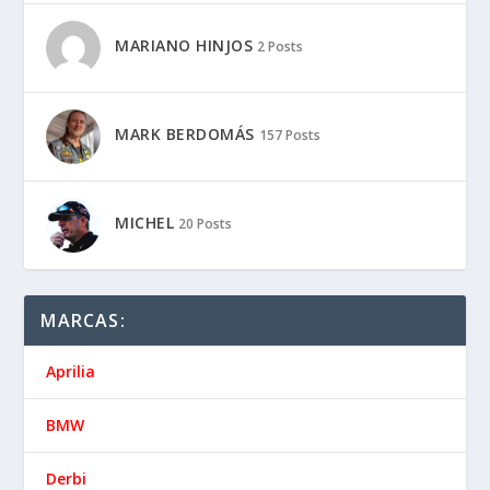
MARCAS:
Aprilia
BMW
Derbi
Ducati
Honda
Kawasaki
KTM
Moto Guzzi