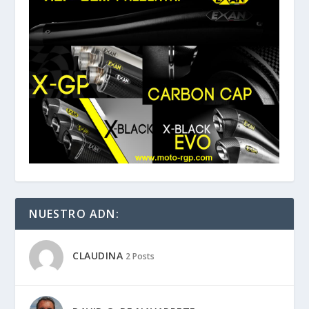
NUESTRO ADN:
CLAUDINA
2 Posts
DAVID G. DE NAVARRETE
1231 Posts
FIL
14 Posts
JAIME LUGO
600 Posts
JAMES ALONSO
491 Posts