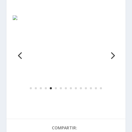
COMPARTIR:
TASA:
PRÓXIMO
Prueba casco modular
SHIRO SH-507: Mucho por
poco
Nuevos mini radares