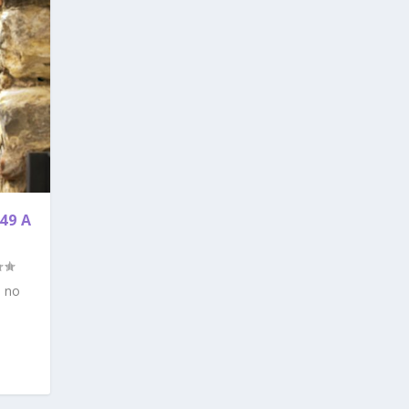
49 A
e no