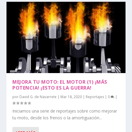
MEJORA TU MOTO: EL MOTOR (1) ¡MÁS
POTENCIA! ¡ESTO ES LA GUERRA!
por
David G. de Navarrete
|
Mar 18, 2020
|
Reportajes
|
0
|
Iniciamos una serie de reportajes sobre como mejorar
tu moto, desde los frenos o la amortiguación...