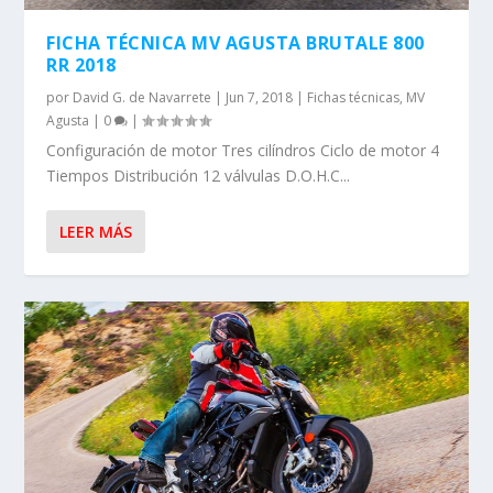
FICHA TÉCNICA MV AGUSTA BRUTALE 800
RR 2018
por
David G. de Navarrete
|
Jun 7, 2018
|
Fichas técnicas
,
MV
Agusta
|
0
|
Configuración de motor Tres cilíndros Ciclo de motor 4
Tiempos Distribución 12 válvulas D.O.H.C...
LEER MÁS