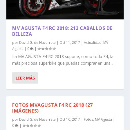
MV AGUSTA F4 RC 2018: 212 CABALLOS DE
BELLEZA
por
David G. de Navarrete
|
Oct 11, 2017
|
Actualidad
,
MV
Agusta
|
0
|
La MV AGUSTA F4 RC 2018 supone, como toda F4, la
más preciosa superbike que puedas comprar en una...
LEER MÁS
FOTOS MVAGUSTA F4 RC 2018 (27
IMÁGENES)
por
David G. de Navarrete
|
Oct 10, 2017
|
Fotos
,
MV Agusta
|
0
|