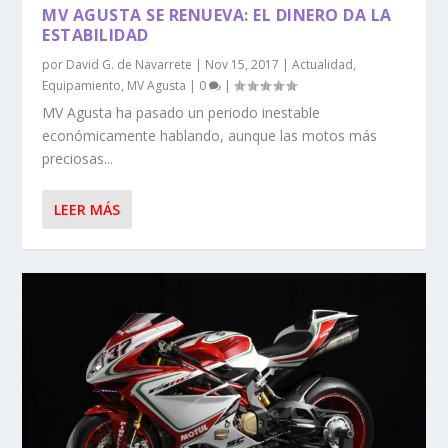
MV AGUSTA SE RENUEVA: EL DINERO DA LA
ESTABILIDAD
por
David G. de Navarrete
|
Nov 15, 2017
|
Actualidad
,
Equipamiento
,
MV Agusta
|
0
|
MV Agusta ha pasado un periodo inestable
económicamente hablando, aunque las motos más
preciosas...
LEER MÁS