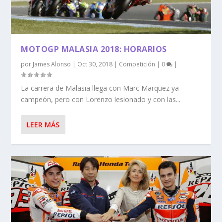
MOTOGP MALASIA 2018: HORARIOS
por
James Alonso
|
Oct 30, 2018
|
Competición
|
0
|
La carrera de Malasia llega con Marc Marquez ya
campeón, pero con Lorenzo lesionado y con las...
LEER MÁS