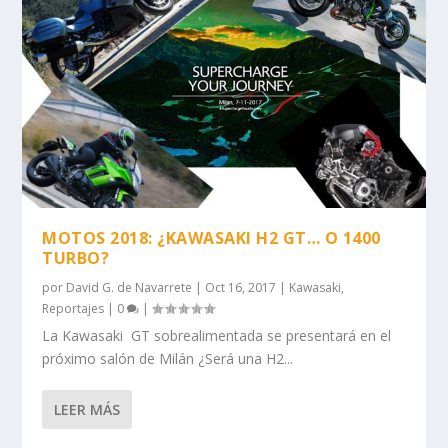
MOTOS 2018: ¿KAWASAKI H2 GT… O 1400
TURBO?
por
David G. de Navarrete
|
Oct 16, 2017
|
Kawasaki
,
Reportajes
|
0
|
La Kawasaki GT sobrealimentada se presentará en el
próximo salón de Milán ¿Será una H2...
LEER MÁS