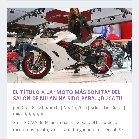
EL TÍTULO A LA “MOTO MÁS BONITA” DEL
SALÓN DE MILÁN HA SIDO PARA…¡DUCATI!
por
David G. de Navarrete
|
Nov 15, 2016
|
Actualidad
,
Ducati
|
0
|
En el EICMA de Milán también se gana el título de la
moto más bonita, y este año ha ganado la… ¡Ducati SS!