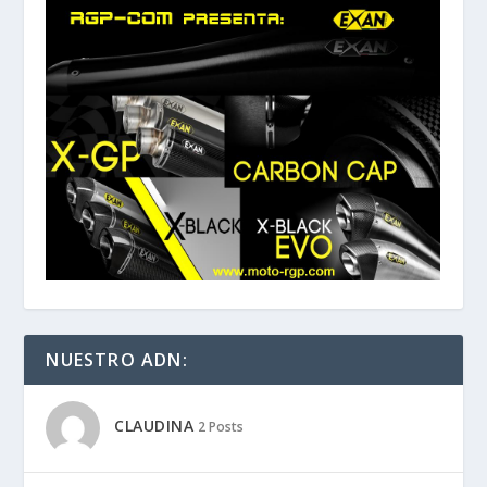
NUESTRO ADN:
CLAUDINA
2 Posts