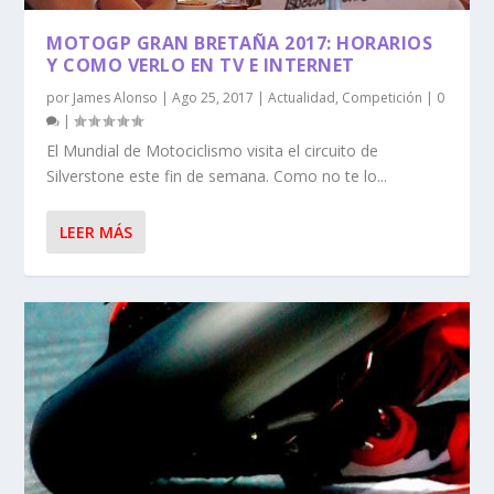
MOTOGP GRAN BRETAÑA 2017: HORARIOS
Y COMO VERLO EN TV E INTERNET
por
James Alonso
|
Ago 25, 2017
|
Actualidad
,
Competición
|
0
|
El Mundial de Motociclismo visita el circuito de
Silverstone este fin de semana. Como no te lo...
LEER MÁS