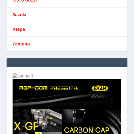
Suzuki
Vespa
Yamaha