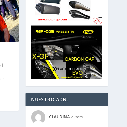
|
ue
NUESTRO ADN:
CLAUDINA
2 Posts