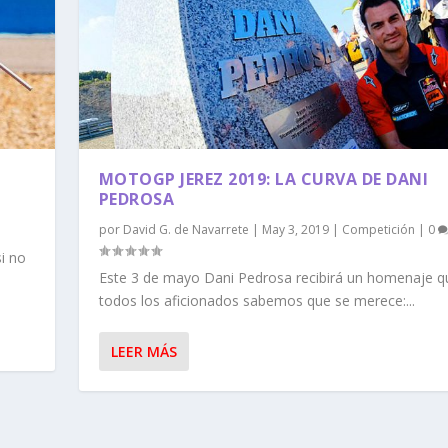
MOTOGP JEREZ 2019: LA CURVA DE DANI
PEDROSA
|
por
David G. de Navarrete
|
May 3, 2019
|
Competición
|
0
i no
Este 3 de mayo Dani Pedrosa recibirá un homenaje q
todos los aficionados sabemos que se merece:...
LEER MÁS