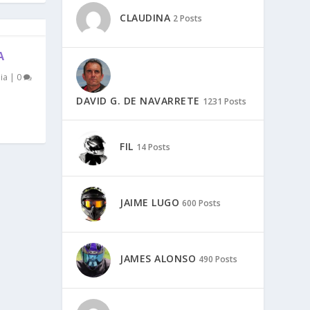
CLAUDINA
2 Posts
A
ia
|
0
DAVID G. DE NAVARRETE
1231 Posts
FIL
14 Posts
JAIME LUGO
600 Posts
JAMES ALONSO
490 Posts