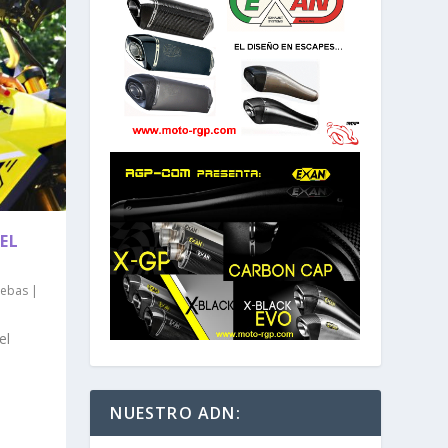
EL
uebas
|
el
NUESTRO ADN: