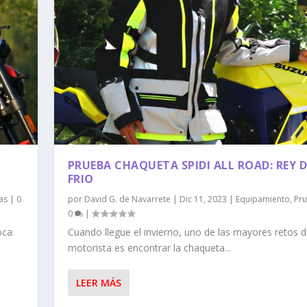
PRUEBA CHAQUETA SPIDI ALL ROAD: REY D
FRIO
as
|
0
por
David G. de Navarrete
|
Dic 11, 2023
|
Equipamiento
,
Pr
0
|
oca
Cuando llegue el invierno, uno de las mayores retos d
motorista es encontrar la chaqueta...
LEER MÁS