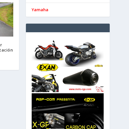
Yamaha
r
tación