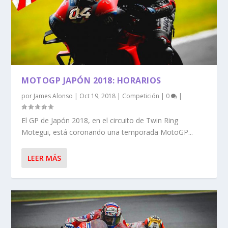
MOTOGP JAPÓN 2018: HORARIOS
por
James Alonso
|
Oct 19, 2018
|
Competición
|
0
|
El GP de Japón 2018, en el circuito de Twin Ring
Motegui, está coronando una temporada MotoGP...
LEER MÁS