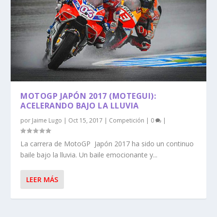
MOTOGP JAPÓN 2017 (MOTEGUI):
ACELERANDO BAJO LA LLUVIA
por
Jaime Lugo
|
Oct 15, 2017
|
Competición
|
0
|
La carrera de MotoGP Japón 2017 ha sido un continuo
baile bajo la lluvia. Un baile emocionante y...
LEER MÁS