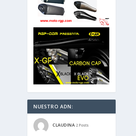
NUESTRO ADN:
CLAUDINA
2 Posts