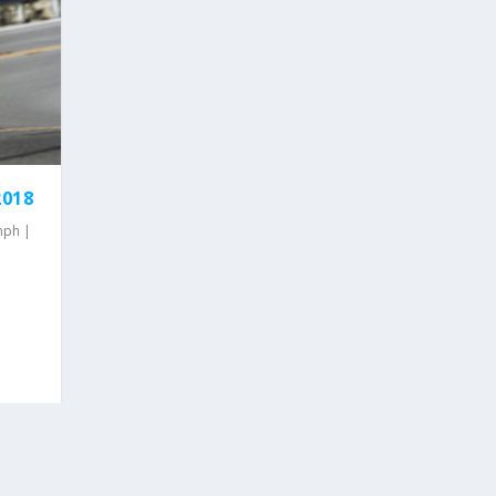
2018
mph
|