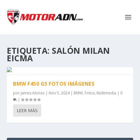
ETIQUETA:
SALÓN MILAN
EICMA
BMW F450 GS FOTOS IMÁGENES
por
James Alonso
|
Nov 5, 2024
|
BMW
,
Fotos
,
Multimedia
|
0
|
LEER MÁS