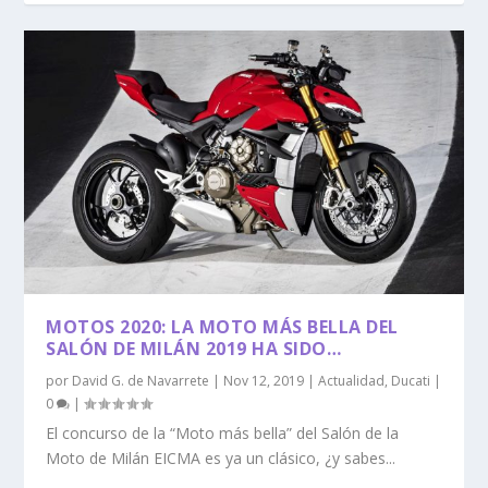
MOTOS 2020: LA MOTO MÁS BELLA DEL
SALÓN DE MILÁN 2019 HA SIDO…
por
David G. de Navarrete
|
Nov 12, 2019
|
Actualidad
,
Ducati
|
0
|
El concurso de la “Moto más bella” del Salón de la
Moto de Milán EICMA es ya un clásico, ¿y sabes...