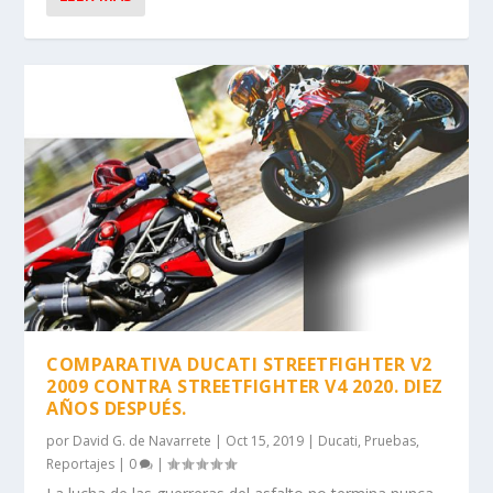
COMPARATIVA DUCATI STREETFIGHTER V2
2009 CONTRA STREETFIGHTER V4 2020. DIEZ
AÑOS DESPUÉS.
por
David G. de Navarrete
|
Oct 15, 2019
|
Ducati
,
Pruebas
,
Reportajes
|
0
|