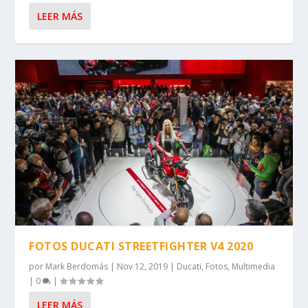
LEER MÁS
FOTOS DUCATI STREETFIGHTER V4 2020
por
Mark Berdomás
|
Nov 12, 2019
|
Ducati
,
Fotos
,
Multimedia
|
0
|
LEER MÁS