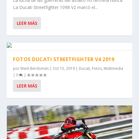
La lucha de las guerreras del asfalto no termina nunca.
La Ducati Streetfighter 1098 V2 marcó el...
LEER MÁS
FOTOS DUCATI STREETFIGHTER V4 2019
por
Mark Berdomás
|
Oct 15, 2019
|
Ducati
,
Fotos
,
Multimedia
|
0
|
LEER MÁS