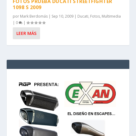
FOTOS PRUEBA DUCATI STREETFIGHTER
1098 S 2009
por
Mark Berdomás
|
Sep 10, 2009
|
Ducati
,
Fotos
,
Multimedia
|
0
|
LEER MÁS