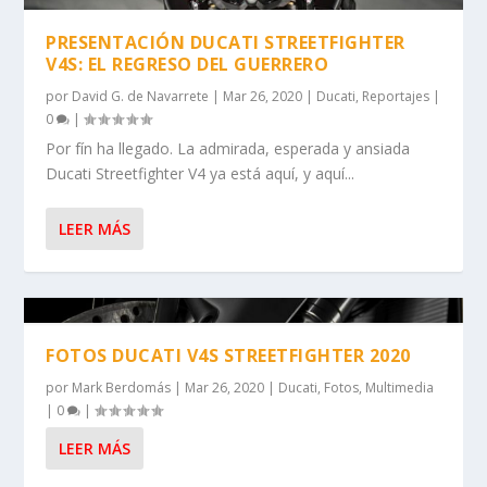
PRESENTACIÓN DUCATI STREETFIGHTER
V4S: EL REGRESO DEL GUERRERO
por
David G. de Navarrete
|
Mar 26, 2020
|
Ducati
,
Reportajes
|
0
|
Por fín ha llegado. La admirada, esperada y ansiada
Ducati Streetfighter V4 ya está aquí, y aquí...
LEER MÁS
FOTOS DUCATI V4S STREETFIGHTER 2020
por
Mark Berdomás
|
Mar 26, 2020
|
Ducati
,
Fotos
,
Multimedia
|
0
|
LEER MÁS