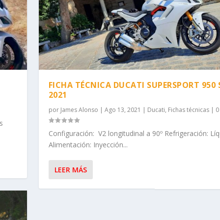
FICHA TÉCNICA DUCATI SUPERSPORT 950 
2021
por
James Alonso
|
Ago 13, 2021
|
Ducati
,
Fichas técnicas
|
s
Configuración: V2 longitudinal a 90º Refrigeración: Lí
Alimentación: Inyección...
LEER MÁS