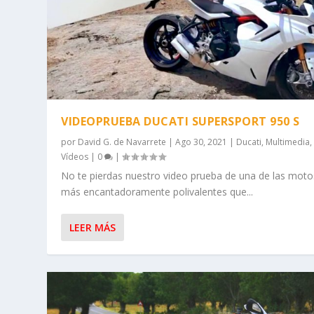
VIDEOPRUEBA DUCATI SUPERSPORT 950 S
por
David G. de Navarrete
|
Ago 30, 2021
|
Ducati
,
Multimedia
,
Vídeos
|
0
|
No te pierdas nuestro video prueba de una de las moto
más encantadoramente polivalentes que...
LEER MÁS