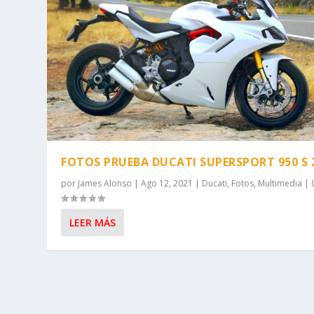
FOTOS PRUEBA DUCATI SUPERSPORT 950 S 
por
James Alonso
|
Ago 12, 2021
|
Ducati
,
Fotos
,
Multimedia
|
LEER MÁS