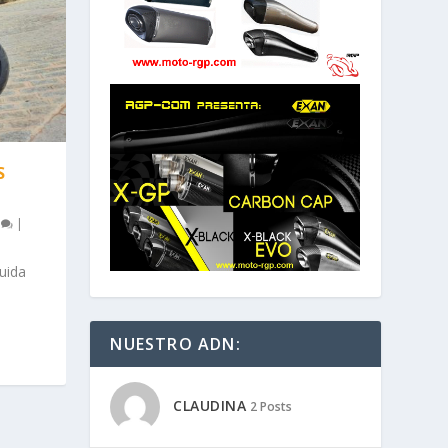
S
0
|
quida
NUESTRO ADN:
CLAUDINA
2 Posts